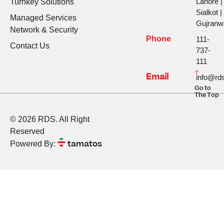
Lahore |
Turnkey Solutions
Sialkot |
Managed Services
Gujranw
Network & Security
Phone
111-
Contact Us
737-
111
Email
info@rds
Go to
The Top
© 2026 RDS. All Right
Reserved
tamatos
Powered By: