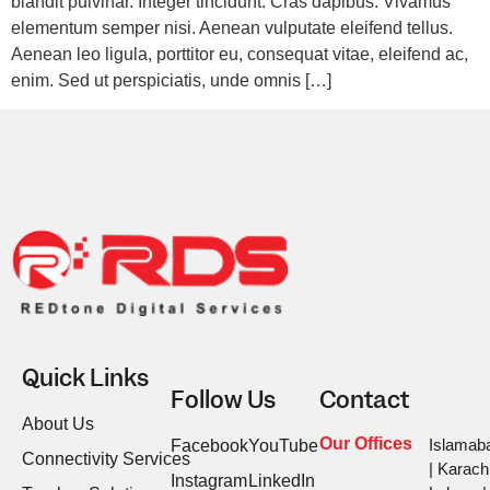
blandit pulvinar. Integer tincidunt. Cras dapibus. Vivamus
elementum semper nisi. Aenean vulputate eleifend tellus.
Aenean leo ligula, porttitor eu, consequat vitae, eleifend ac,
enim. Sed ut perspiciatis, unde omnis […]
Quick Links
Follow Us
Contact
About Us
Our Offices
Islamab
Facebook
YouTube
Connectivity Services
| Karachi
Instagram
LinkedIn