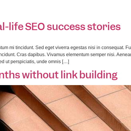
nnectivity Services
Network Security
Managed Services
Turnk
l-life SEO success stories
tum mi tincidunt. Sed eget viverra egestas nisi in consequat.
r tincidunt. Cras dapibus. Vivamus elementum semper nisi. Aenean
Sed ut perspiciatis, unde omnis […]
nths without link building