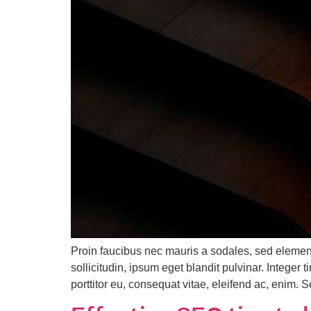
Proin faucibus nec mauris a sodales, sed elemen
sollicitudin, ipsum eget blandit pulvinar. Intege
porttitor eu, consequat vitae, eleifend ac, enim. 