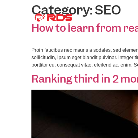
Category:
SEO
About Us
Co
How to learn from rea
Proin faucibus nec mauris a sodales, sed elemen
sollicitudin, ipsum eget blandit pulvinar. Intege
porttitor eu, consequat vitae, eleifend ac, enim. 
Ranking third in 2 mo