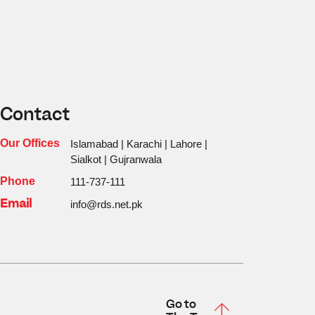
Contact
Our Offices
Islamabad | Karachi | Lahore |
Sialkot | Gujranwala
Phone
111-737-111
Email
info@rds.net.pk
Go to