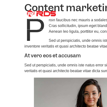
Content marketin
P
About Us
Co
roin faucibus nec mauris a sodale
Cras sollicitudin, ipsum eget blan
Aenean leo ligula, porttitor eu, co
Sed ut perspiciatis, unde omnis i
inventore veritatis et quasi architecto beatae vita
At vero eos et accusam
Sed ut perspiciatis, unde omnis iste natus error
veritatis et quasi architecto beatae vitae dicta sun