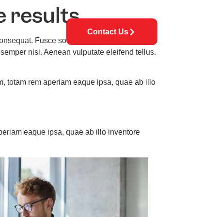
e results
Contact Us
ey Solutions
n consequat. Fusce sodales augue a accumsan.
 semper nisi. Aenean vulputate eleifend tellus.
m, totam rem aperiam eaque ipsa, quae ab illo
periam eaque ipsa, quae ab illo inventore