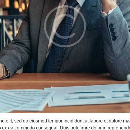
ing elit, sed do eiusmod tempor incididunt ut labore et dolore 
uip ex ea commodo consequat. Duis aute irure dolor in reprehende