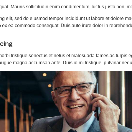
quat. Mauris sollicitudin enim condimentum, luctus justo non, mol
ing elit, sed do eiusmod tempor incididunt ut labore et dolore 
uip ex ea commodo consequat. Duis aute irure dolor in reprehende
icing
orbi tristique senectus et netus et malesuada fames ac turpis e
s augue magna accumsan ante. Duis id mi tristique, pulvinar neque 