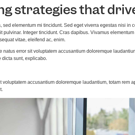
g strategies that driv
nnectivity Services
Network Security
Managed Services
Turnk
s, sed elementum mi tincidunt. Sed eget viverra egestas nisi i
dit pulvinar. Integer tincidunt. Cras dapibus. Vivamus elementum
nsequat vitae, eleifend ac, enim.
ste natus error sit voluptatem accusantium doloremque laudantiu
e dicta sunt, explicabo.
 sit voluptatem accusantium doloremque laudantium, totam rem a
t.