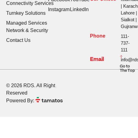
Connectivity Services
| Karachi
Instagram
LinkedIn
Lahore |
Turnkey Solutions
Sialkot |
Managed Services
Gujranw
Network & Security
Phone
111-
Contact Us
737-
111
Email
info@rds
Go to
The Top
© 2026 RDS. All Right
Reserved
tamatos
Powered By: