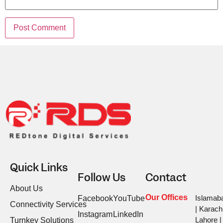
Quick Links
Follow Us
Contact
About Us
Our Offices
Islamab
Facebook
YouTube
Connectivity Services
| Karachi
Instagram
LinkedIn
Lahore |
Turnkey Solutions