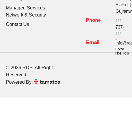
Sialkot |
Managed Services
Gujranw
Network & Security
Phone
111-
Contact Us
737-
111
Email
info@rds
Go to
The Top
© 2026 RDS. All Right
Reserved
tamatos
Powered By: