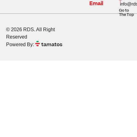
Email
info@rds
Go to
The Top
© 2026 RDS. All Right
Reserved
tamatos
Powered By: