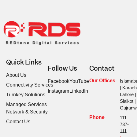
Quick Links
Follow Us
Contact
About Us
Our Offices
Islamab
Facebook
YouTube
Connectivity Services
| Karachi
Instagram
LinkedIn
Lahore |
Turnkey Solutions
Sialkot |
Managed Services
Gujranw
Network & Security
Phone
111-
Contact Us
737-
111