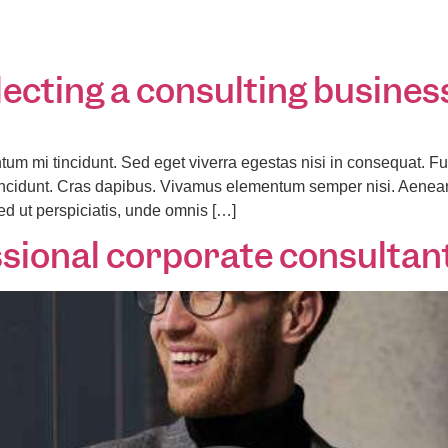
nnectivity Services
Network Security
Managed Services
Turnk
lecting a consulting busine
tum mi tincidunt. Sed eget viverra egestas nisi in consequat.
r tincidunt. Cras dapibus. Vivamus elementum semper nisi. Aenean
Sed ut perspiciatis, unde omnis […]
ssional corporate consultan