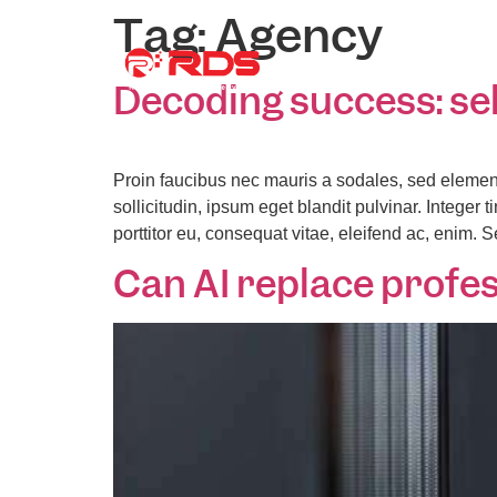
Tag:
Agency
About Us
Co
Decoding success: se
Proin faucibus nec mauris a sodales, sed elemen
sollicitudin, ipsum eget blandit pulvinar. Intege
porttitor eu, consequat vitae, eleifend ac, enim. 
Can AI replace profe