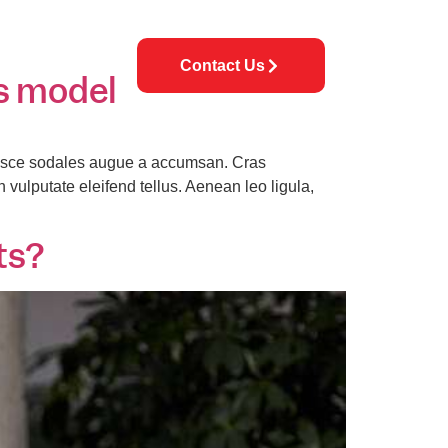
Contact Us
ey Solutions
ss model
 Fusce sodales augue a accumsan. Cras
 vulputate eleifend tellus. Aenean leo ligula,
ts?