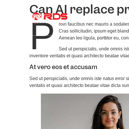
Can AI replace p
P
About Us
Co
roin faucibus nec mauris a sodale
Cras sollicitudin, ipsum eget blan
Aenean leo ligula, porttitor eu, co
Sed ut perspiciatis, unde omnis i
inventore veritatis et quasi architecto beatae vita
At vero eos et accusam
Sed ut perspiciatis, unde omnis iste natus error
veritatis et quasi architecto beatae vitae dicta sun