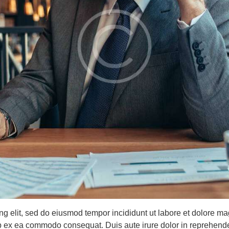
ing elit, sed do eiusmod tempor incididunt ut labore et dolore 
uip ex ea commodo consequat. Duis aute irure dolor in reprehende