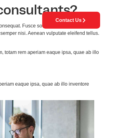
consultants?
Contact Us
ey Solutions
n consequat. Fusce sodales augue a accumsan.
 semper nisi. Aenean vulputate eleifend tellus.
m, totam rem aperiam eaque ipsa, quae ab illo
periam eaque ipsa, quae ab illo inventore