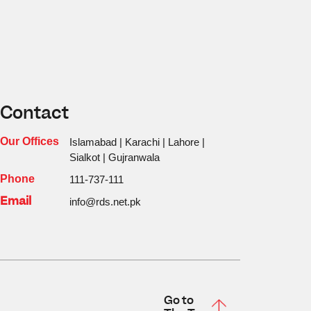
Contact
Our Offices
Islamabad | Karachi | Lahore |
Sialkot | Gujranwala
Phone
111-737-111
Email
info@rds.net.pk
Go to