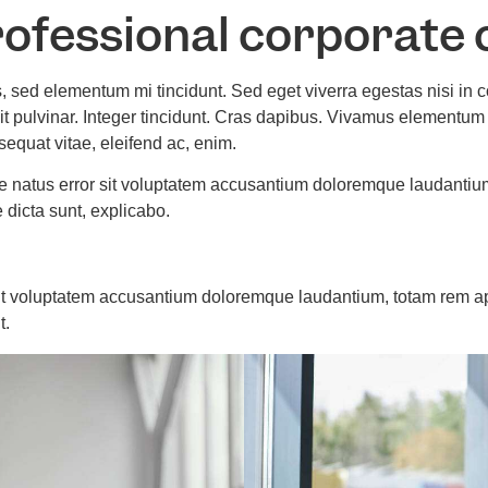
rofessional corporate 
nnectivity Services
Network Security
Managed Services
Turnk
s, sed elementum mi tincidunt. Sed eget viverra egestas nisi i
dit pulvinar. Integer tincidunt. Cras dapibus. Vivamus elementum
nsequat vitae, eleifend ac, enim.
ste natus error sit voluptatem accusantium doloremque laudantiu
e dicta sunt, explicabo.
 sit voluptatem accusantium doloremque laudantium, totam rem a
t.