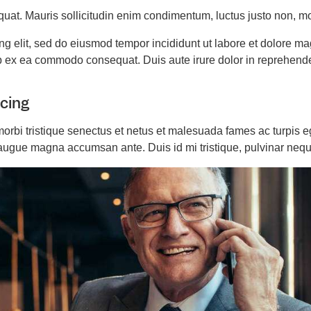
quat. Mauris sollicitudin enim condimentum, luctus justo non, mol
ing elit, sed do eiusmod tempor incididunt ut labore et dolore 
uip ex ea commodo consequat. Duis aute irure dolor in reprehende
icing
orbi tristique senectus et netus et malesuada fames ac turpis e
s augue magna accumsan ante. Duis id mi tristique, pulvinar neque 